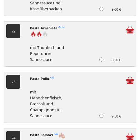
Sahnesauce und
Käse überbacken
9.00 €
Pasta Arrabiata
A,F,G
72
mit Thunfisch und
Peperoni in
Sahnesauce
8.50 €
Pasta Pollo
A,G
73
mit
Hähnchenfleisch,
Broccoli und
Champignons in
Sahnesauce
9.50 €
Pasta Spinaci
A,G
74