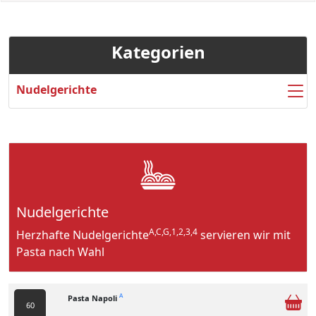
Kategorien
Nudelgerichte
Nudelgerichte
A,C,G,1,2,3,4
Herzhafte Nudelgerichte
servieren wir mit
Pasta nach Wahl
Pasta Napoli
A
60