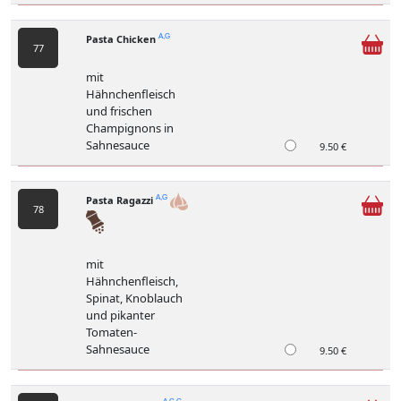
Pasta Chicken
A,G
77
mit
Hähnchenfleisch
und frischen
Champignons in
Sahnesauce
9.50 €
Pasta Ragazzi
A,G
78
mit
Hähnchenfleisch,
Spinat, Knoblauch
und pikanter
Tomaten-
Sahnesauce
9.50 €