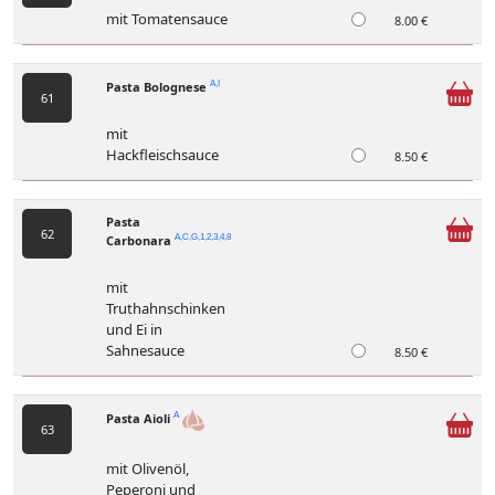
mit Tomatensauce
8.00 €
Pasta Bolognese
A,I
61
mit
Hackfleischsauce
8.50 €
Pasta
62
Carbonara
A,C,G,1,2,3,4,8
mit
Truthahnschinken
und Ei in
Sahnesauce
8.50 €
Pasta Aioli
A
63
mit Olivenöl,
Peperoni und