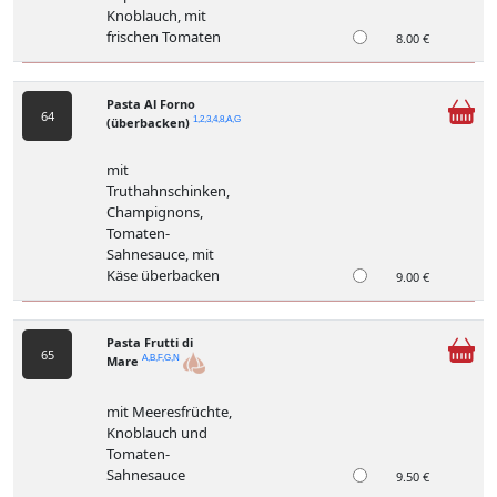
Knoblauch, mit
frischen Tomaten
8.00 €
Pasta Al Forno
64
(überbacken)
1,2,3,4,8,A,G
mit
Truthahnschinken,
Champignons,
Tomaten-
Sahnesauce, mit
Käse überbacken
9.00 €
Pasta Frutti di
65
Mare
A,B,F,G,N
mit Meeresfrüchte,
Knoblauch und
Tomaten-
Sahnesauce
9.50 €