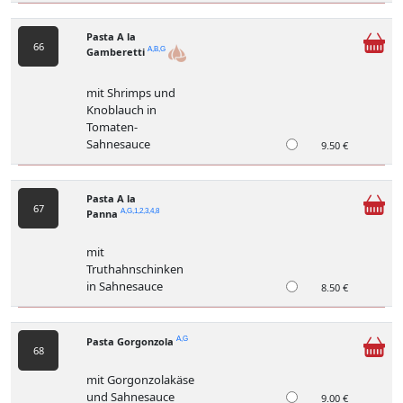
Pasta A la
66
Gamberetti
A,B,G
mit Shrimps und
Knoblauch in
Tomaten-
Sahnesauce
9.50 €
Pasta A la
67
Panna
A,G,1,2,3,4,8
mit
Truthahnschinken
in Sahnesauce
8.50 €
Pasta Gorgonzola
A,G
68
mit Gorgonzolakäse
und Sahnesauce
9.00 €