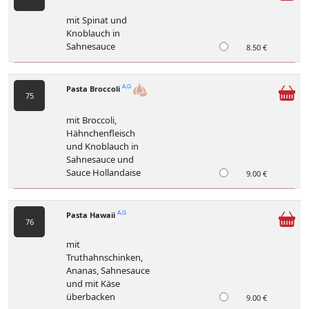
mit Spinat und
Knoblauch in
Sahnesauce
8.50 €
Pasta Broccoli
A,G
75
mit Broccoli,
Hähnchenfleisch
und Knoblauch in
Sahnesauce und
Sauce Hollandaise
9.00 €
Pasta Hawaii
A,G
76
mit
Truthahnschinken,
Ananas, Sahnesauce
und mit Käse
überbacken
9.00 €