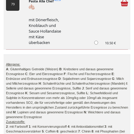
Pasta Alla Chef
A,C,G
79
mit Dönerfleisch,
Knoblauch und
Sauce Hollandaise
mit Käse
überbacken
10.50 €
Allergene:
A
: Glutenhaltiges Getreide (Weizen)
B
: Krebstiere und daraus gewonnene
Erzeugnisse
C
: Eier und Eierzeugnisse
F
: Fische und Fischerzeugnisse
E
:
Erdnüsse und Erdnusserzeugnisse
D
: Sojabohnen und Sojaerzeugnisse
G
: Milch
und Milcherzeugnisse
H
: Schalenfrüchte und Schalenfruchterzeugnisse (Mandeln)
I
:
Sellerie und daraus gewonnene Erzeugnisse, Sulfite
J
: Senf und daraus gewonnene
Erzeugnisse
K
: Sesam und Sesamerzeugnisse, Sulfite
L
: Schwefeldioxid und
Sulphite in Konzentrationen von mehr als 10mg/kg oder 10mg/l als insgesamt
vorhandenes SO2, die für verzehrfertige oder gemäß den Anweisungen des
Herstellers in den ursprünglichen Zustand zurückgeführte Erzegnisse zu berechnen
sind
M
: Lupinen und daraus gewonnene Erzeugnisse
N
: Weichtiere und daraus
gewonnene Erzeugnisse
Zusatzstoffe:
2
: mit Farbstoff
1
: mit Konservierungsstoff
4
: mit Antioxidationsmittel
3
: mit
Geschmacksverstärker
5
: Coffein
6
: geschwärzt
7
: Chinin
8
: mit Phosphat/en (bei