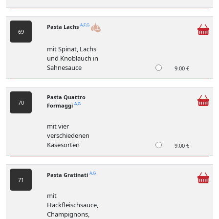
Pasta Lachs
A,F,G
69
mit Spinat, Lachs
und Knoblauch in
Sahnesauce
9.00 €
Pasta Quattro
70
Formaggi
A,G
mit vier
verschiedenen
Käsesorten
9.00 €
Pasta Gratinati
A,G
71
mit
Hackfleischsauce,
Champignons,