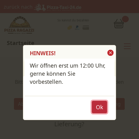
zurück nach
So kannst du bezahlen
Startseite
HINWEIS!
Wir öffnen erst um 12:00 Uhr,
Shop / Speisekarte
gerne können Sie
vorbestellen.
Bitte wähle deine Produkte und lege sie in den
Warenkorb
Wähle:
Abholung
Lieferung
Ok
Abholung
oder
Lieferung?