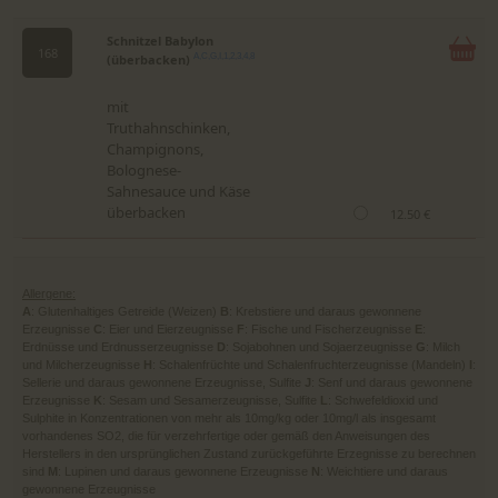
Schnitzel Babylon
168
(überbacken)
A,C,G,I,1,2,3,4,8
mit
Truthahnschinken,
Champignons,
Bolognese-
Sahnesauce und Käse
überbacken
12.50 €
Allergene:
A
: Glutenhaltiges Getreide (Weizen)
B
: Krebstiere und daraus gewonnene
Erzeugnisse
C
: Eier und Eierzeugnisse
F
: Fische und Fischerzeugnisse
E
:
Erdnüsse und Erdnusserzeugnisse
D
: Sojabohnen und Sojaerzeugnisse
G
: Milch
und Milcherzeugnisse
H
: Schalenfrüchte und Schalenfruchterzeugnisse (Mandeln)
I
:
Sellerie und daraus gewonnene Erzeugnisse, Sulfite
J
: Senf und daraus gewonnene
Erzeugnisse
K
: Sesam und Sesamerzeugnisse, Sulfite
L
: Schwefeldioxid und
Sulphite in Konzentrationen von mehr als 10mg/kg oder 10mg/l als insgesamt
vorhandenes SO2, die für verzehrfertige oder gemäß den Anweisungen des
Herstellers in den ursprünglichen Zustand zurückgeführte Erzegnisse zu berechnen
sind
M
: Lupinen und daraus gewonnene Erzeugnisse
N
: Weichtiere und daraus
gewonnene Erzeugnisse