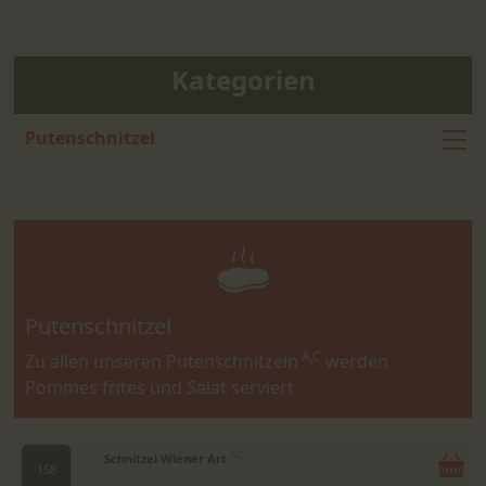
Kategorien
Putenschnitzel
Putenschnitzel
A,C
Zu allen unseren Putenschnitzeln
werden
Pommes frites und Salat serviert
Schnitzel Wiener Art
A,C
158