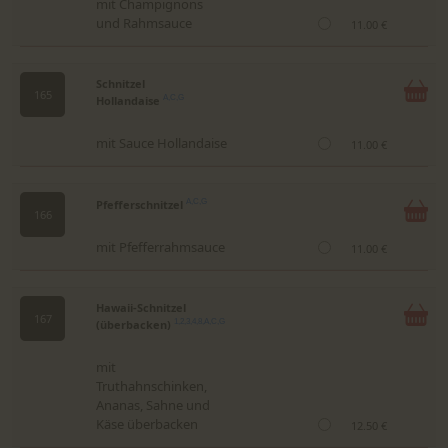
mit Champignons
und Rahmsauce
11.00 €
Schnitzel
165
Hollandaise
A,C,G
mit Sauce Hollandaise
11.00 €
Pfefferschnitzel
A,C,G
166
mit Pfefferrahmsauce
11.00 €
Hawaii-Schnitzel
167
(überbacken)
1,2,3,4,8,A,C,G
mit
Truthahnschinken,
Ananas, Sahne und
Käse überbacken
12.50 €