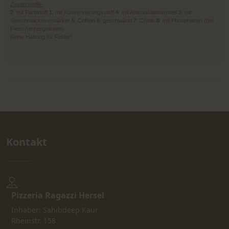
Zusatzstoffe:
2
: mit Farbstoff
1
: mit Konservierungsstoff
4
: mit Antioxidationsmittel
3
: mit
Geschmacksverstärker
5
: Coffein
6
: geschwärzt
7
: Chinin
8
: mit Phosphat/en (bei
Fleischerzeugnissen)
Keine Haftung für Fehler!
Kontakt
Pizzeria Ragazzi Hersel
Inhaber: Sahibdeep Kaur
Rheinstr. 158